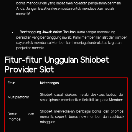
bonus menggiurkan yang dapat meningkatkan pengalaman bermain
Anda. Jangan lewatkan kesempatan untuk mendapatkan hadiah
menarik!
Bertanggung Jawab dalam Taruhan:
Kami sangat mendukung
perjudian yang bertanggung jawab. Kami memberikan alat dan sumber
daya untuk membantu Member kami menjaga kontrol atas kegiatan
perjudian mereka.
Fitur-fitur Unggulan Shiobet
Provider Slot
Fitur
Keterangan
Shiobet dapat diakses melalui desktop, laptop, dan
Multiplatform
smartphone, memberikan fleksibilitas pada Member.
Shiobet menyediakan berbagai bonus dan promosi
Bonus dan
menarik, seperti bonus new member dan cashback
Promosi
mingguan.