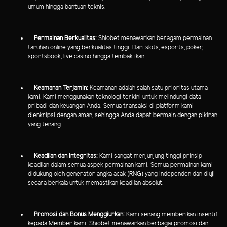
umum hingga bantuan teknis.
Permainan Berkualitas:
Shiobet menawarkan beragam permainan
taruhan online yang berkualitas tinggi. Dari slots, esports, poker,
sportsbook, live casino hingga tembak ikan.
Keamanan Terjamin:
Keamanan adalah salah satu prioritas utama
kami. Kami menggunakan teknologi terkini untuk melindungi data
pribadi dan keuangan Anda. Semua transaksi di platform kami
dienkripsi dengan aman, sehingga Anda dapat bermain dengan pikiran
yang tenang.
Keadilan dan Integritas:
Kami sangat menjunjung tinggi prinsip
keadilan dalam semua aspek permainan kami. Semua permainan kami
didukung oleh generator angka acak (RNG) yang independen dan diuji
secara berkala untuk memastikan keadilan absolut.
Promosi dan Bonus Menggiurkan:
Kami senang memberikan insentif
kepada Member kami. Shiobet menawarkan berbagai promosi dan