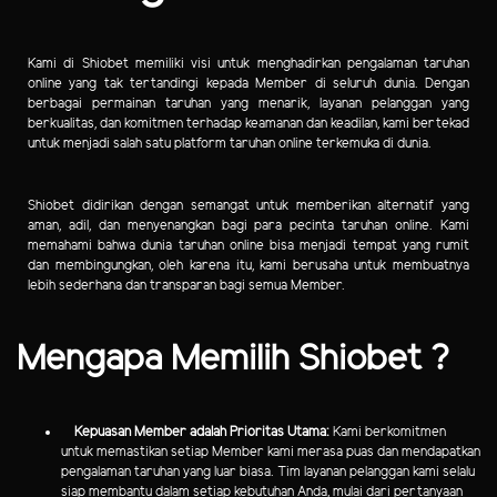
Kami di Shiobet memiliki visi untuk menghadirkan pengalaman taruhan
online yang tak tertandingi kepada Member di seluruh dunia. Dengan
berbagai permainan taruhan yang menarik, layanan pelanggan yang
berkualitas, dan komitmen terhadap keamanan dan keadilan, kami bertekad
untuk menjadi salah satu platform taruhan online terkemuka di dunia.
Shiobet didirikan dengan semangat untuk memberikan alternatif yang
aman, adil, dan menyenangkan bagi para pecinta taruhan online. Kami
memahami bahwa dunia taruhan online bisa menjadi tempat yang rumit
dan membingungkan, oleh karena itu, kami berusaha untuk membuatnya
lebih sederhana dan transparan bagi semua Member.
Mengapa Memilih Shiobet ?
Kepuasan Member adalah Prioritas Utama:
Kami berkomitmen
untuk memastikan setiap Member kami merasa puas dan mendapatkan
pengalaman taruhan yang luar biasa. Tim layanan pelanggan kami selalu
siap membantu dalam setiap kebutuhan Anda, mulai dari pertanyaan