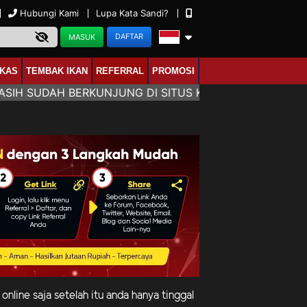
Hubungi Kami
Lupa Kata Sandi?
DAFTAR
KAS
TEMBAK IKAN
REFERRAL
PROMOSI
KUNJUNG DI SITUS KAMI ^_^ Situs beting SLOTGACOR - S
nline saja setelah itu anda hanya tinggal