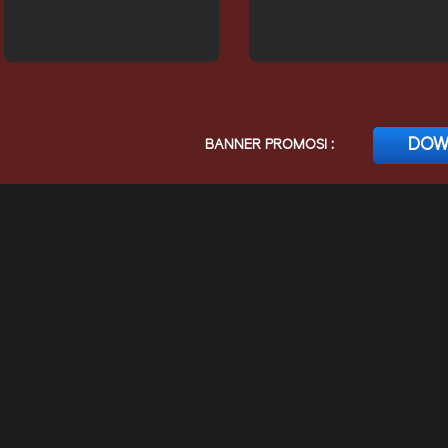
DOW
BANNER PROMOSI :