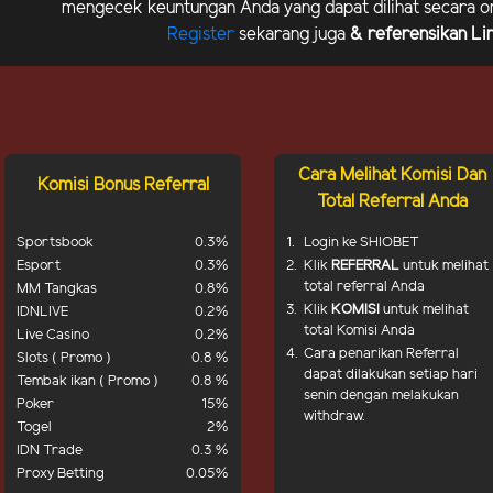
mengecek keuntungan Anda yang dapat dilihat secara o
Register
sekarang juga
& referensikan Li
Cara Melihat Komisi Dan
Komisi Bonus Referral
Total Referral Anda
Sportsbook
0.3%
1.
Login ke SHIOBET
Esport
0.3%
2.
Klik
REFERRAL
untuk melihat
total referral Anda
MM Tangkas
0.8%
3.
Klik
KOMISI
untuk melihat
IDNLIVE
0.2%
total Komisi Anda
Live Casino
0.2%
4.
Cara penarikan Referral
Slots ( Promo )
0.8 %
dapat dilakukan setiap hari
Tembak ikan ( Promo )
0.8 %
senin dengan melakukan
Poker
15%
withdraw.
Togel
2%
IDN Trade
0.3 %
Proxy Betting
0.05%